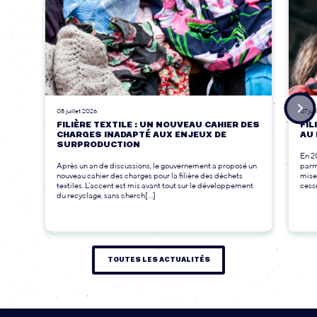
08 juillet 2026
07 jui
FILIÈRE TEXTILE : UN NOUVEAU CAHIER DES
FIL
CHARGES INADAPTÉ AUX ENJEUX DE
AU 
SURPRODUCTION
En 2
Après un an de discussions, le gouvernement a proposé un
parmi
nouveau cahier des charges pour la filière des déchets
mise
textiles. L’accent est mis avant tout sur le développement
cesse
du recyclage, sans cherch[...]
TOUTES LES ACTUALITÉS