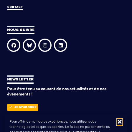
CONTACT
NOUS SUIVRE
NEWSLETTER
Pour être tenu au courant de nos actualités et de nos
événements !
JE M'ABONNE
Pour offrir les meilleures expériences, nous utilisons des
technologies telles que les cookies. Le fait de ne pas consentir ou
POLITIQUE DE CONFIDENTIALITÉ
de retirer son consentement peut avoir un effet négatif sur