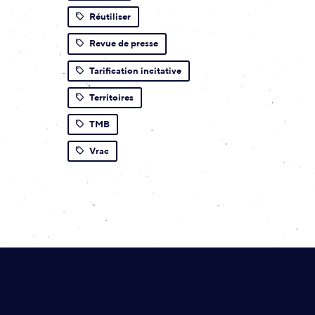
Réutiliser
Revue de presse
Tarification incitative
Territoires
TMB
Vrac