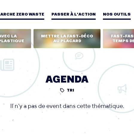
MARCHE ZERO WASTE
PASSER À L’ACTION
NOS OUTILS
AVEC LA
METTRE LA FAST-DÉCO
FAST-FASH
PLASTIQUE
AU PLACARD
TEMPS DE
AGENDA
TRI
Il n'y a pas de event dans cette thématique.