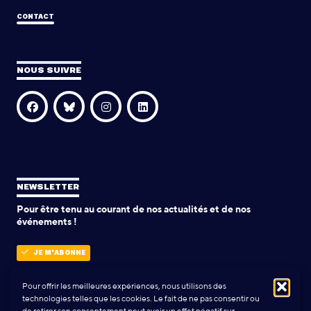
CONTACT
NOUS SUIVRE
NEWSLETTER
Pour être tenu au courant de nos actualités et de nos
événements !
JE M'ABONNE
Pour offrir les meilleures expériences, nous utilisons des
technologies telles que les cookies. Le fait de ne pas consentir ou
POLITIQUE DE CONFIDENTIALITÉ
de retirer son consentement peut avoir un effet négatif sur