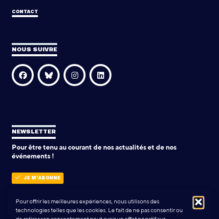
CONTACT
NOUS SUIVRE
NEWSLETTER
Pour être tenu au courant de nos actualités et de nos
événements !
JE M'ABONNE
Pour offrir les meilleures expériences, nous utilisons des
technologies telles que les cookies. Le fait de ne pas consentir ou
POLITIQUE DE CONFIDENTIALITÉ
de retirer son consentement peut avoir un effet négatif sur