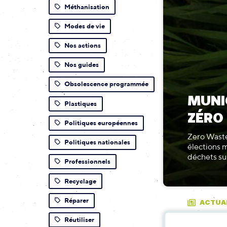
Méthanisation
Modes de vie
Nos actions
Nos guides
Obsolescence programmée
MUNI
Plastiques
ZÉRO
Politiques européennes
Zero Waste
Politiques nationales
élections 
déchets sur
Professionnels
Recyclage
Réparer
ACTUA
Réutiliser