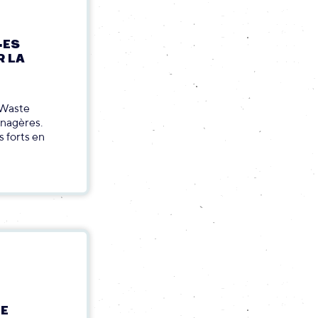
·ES
R LA
 Waste
énagères.
s forts en
TE