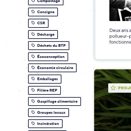
Compostage
Consigne
CSR
Deux ans a
Décharge
pollueur-p
fonctionne
Déchets du BTP
Écoconception
Économie circulaire
Emballages
PROJ
Filière REP
Gaspillage alimentaire
Groupes locaux
Incinération