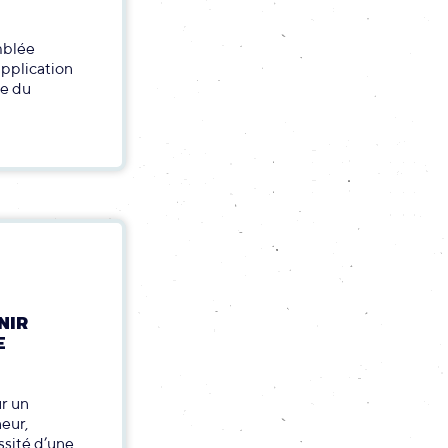
mblée
application
ie du
NIR
E
ur un
neur,
ssité d’une