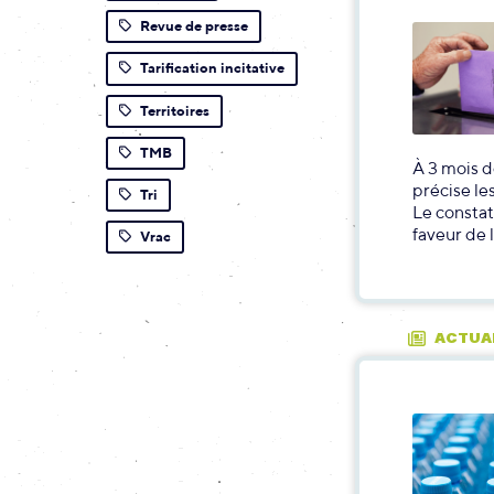
Revue de presse
Tarification incitative
Territoires
TMB
À 3 mois d
précise le
Tri
Le constat
faveur de 
Vrac
ACTUA