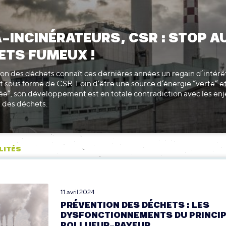
-INCINÉRATEURS, CSR : STOP A
ETS FUMEUX !
ion des déchets connaît ces dernières années un regain d’intérêt
sous forme de CSR. Loin d’être une source d’énergie “verte” e
e”, son développement est en totale contradiction avec les en
 des déchets.
LITÉS
11 avril 2024
PRÉVENTION DES DÉCHETS : LES
DYSFONCTIONNEMENTS DU PRINCI
POLLUEUR-PAYEUR