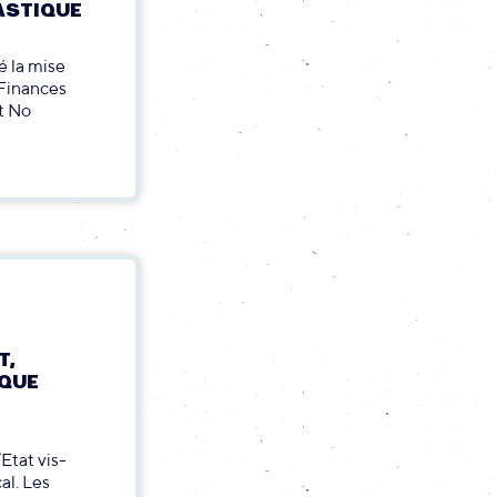
ASTIQUE
é la mise
 Finances
t No
T,
IQUE
Etat vis-
al. Les