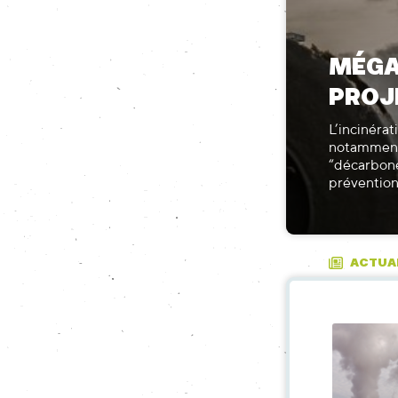
MÉGA
PROJ
L’incinérat
notamment 
“décarboné
prévention
ACTUA