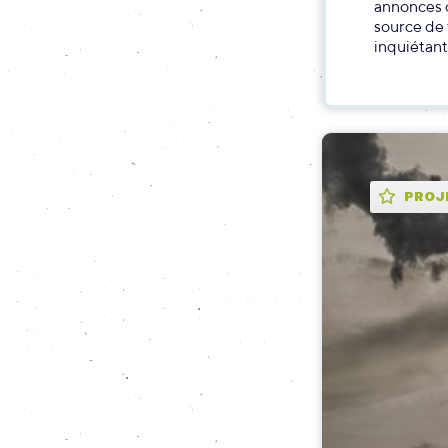
annonces c
source de 
inquiétant
PROJ