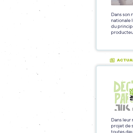
Dans son n
nationale 
du princip
producteu
ACTUA
Dans leur 
projet de 
toutes deu