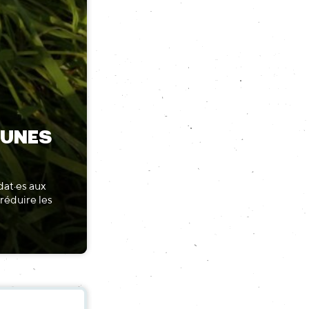
MUNES
dat·es aux
réduire les