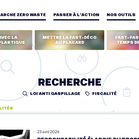
MARCHE ZERO WASTE
PASSER À L’ACTION
NOS OUTILS
AVEC LA
METTRE LA FAST-DÉCO
FAST-FASH
PLASTIQUE
AU PLACARD
TEMPS DE
RECHERCHE
LOI ANTI GASPILLAGE
FISCALITÉ
LITÉS
23 avril 2026