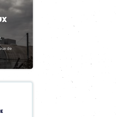
UX
,
t
jeux de
PE