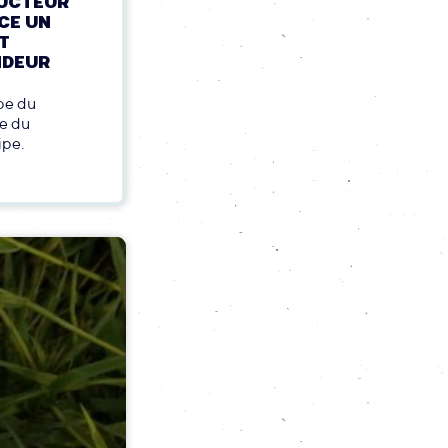
DUCTEUR
CE UN
T
NDEUR
pe du
te du
ipe.