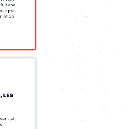
duire sa
 marques
on et de
, LES
oyens et
s.