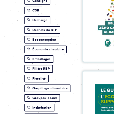
Consigne
CSR
Décharge
Déchets du BTP
Écoconception
Économie circulaire
Emballages
Filière REP
Fiscalité
Gaspillage alimentaire
Groupes locaux
Incinération