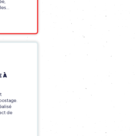
ée,
es...
E À
t
postage.
éalisé
ect de