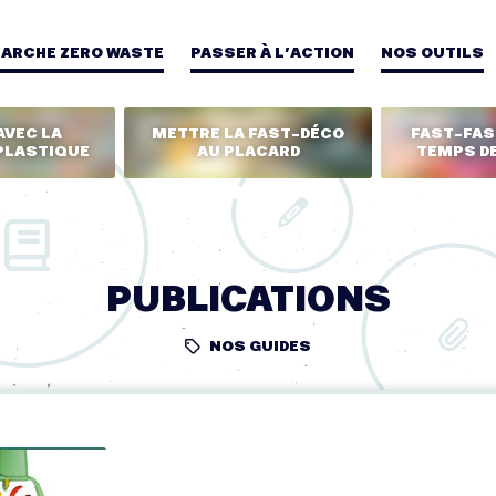
MARCHE ZERO WASTE
PASSER À L’ACTION
NOS OUTILS
AVEC LA
METTRE LA FAST-DÉCO
FAST-FASH
PLASTIQUE
AU PLACARD
TEMPS DE
PUBLICATIONS
NOS GUIDES