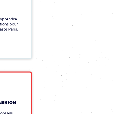
omprendre
utions pour
aste Paris.
ASHION
onseils