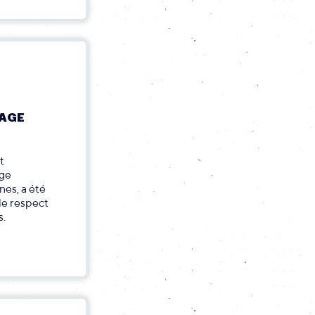
SAGE
t
age
nes, a été
le respect
s.