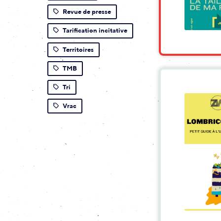
Revue de presse
Tarification incitative
Territoires
TMB
Tri
Vrac