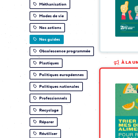
Méthanisation
Modes de vie
Nos actions
Nos guides
Obsolescence programmée
À LA U
Plastiques
Politiques européennes
Politiques nationales
Professionnels
Recyclage
Réparer
Réutiliser