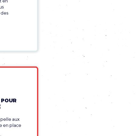
t en
us
s des
 POUR
E
pelle aux
se en place
s