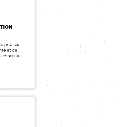
ATION
de publics
anté et de
 a conçu un