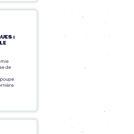
UES :
LE
imie
se de
n poupe.
ernière