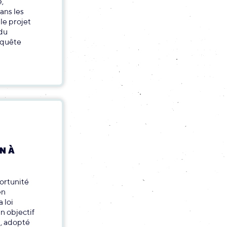
,
ans les
e projet
 du
nquête
N À
ortunité
en
 loi
n objectif
, adopté