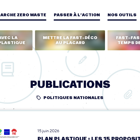
MARCHE ZERO WASTE
PASSER À L’ACTION
NOS OUTILS
AVEC LA
METTRE LA FAST-DÉCO
FAST-FASH
PLASTIQUE
AU PLACARD
TEMPS DE
PUBLICATIONS
POLITIQUES NATIONALES
15 juin 2026
PLAN PLASTIQUE : LES 15 PROPOSI