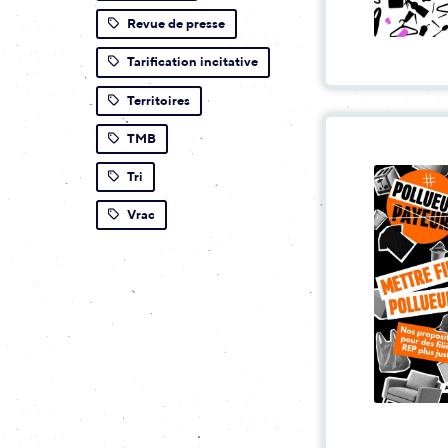
Revue de presse
Tarification incitative
Territoires
TMB
Tri
Vrac