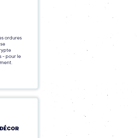
es ordures
 se
rypte
 - pour le
ement.
 DÉCOR