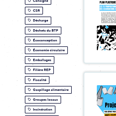
Consigne
CSR
Décharge
Déchets du BTP
Écoconception
Économie circulaire
Emballages
Filière REP
Fiscalité
Gaspillage alimentaire
Groupes locaux
Incinération