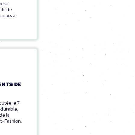
pose
ifs de
ncours à
ENTS DE
cutée le 7
durable,
de la
st-Fashion.