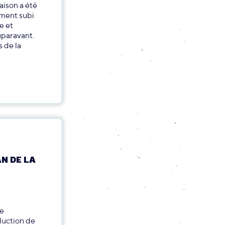
aison a été
ement subi
e et
uparavant.
 de la
N DE LA
se
duction de