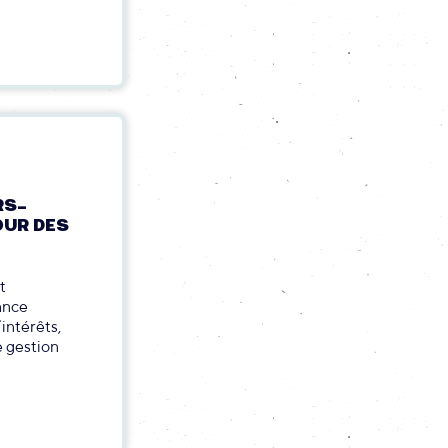
RS-
OUR DES
t
ance
intérêts,
e gestion