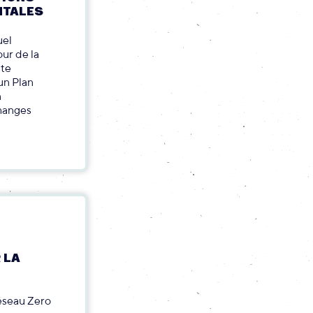
NTALES
uel
ur de la
ite
un Plan
n
changes
 LA
réseau Zero