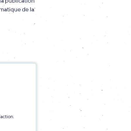
la publication
ématique de la
action.