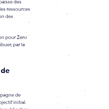
 baisse des
 des ressources
ion des
on pour Zero
buer, par la
 de
ampagne de
ctif initial.