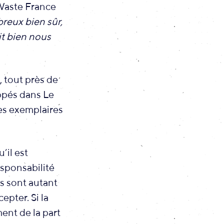
 Waste France
breux bien sûr,
it bien nous
, tout près de
ppés dans Le
es exemplaires
’il est
esponsabilité
ens sont autant
epter. Si la
ent de la part