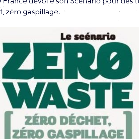
France dévoile son Scénario pour des te
, zéro gaspillage.