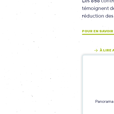
Les 858 contri
témoignent de 
réduction des
POUR EN SAVOI
À LIRE
Panorama 