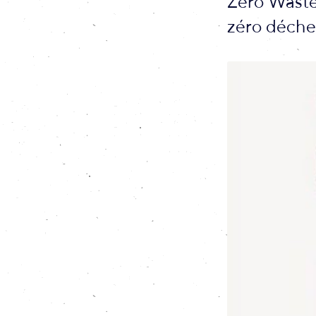
Zero Waste 
zéro déchet