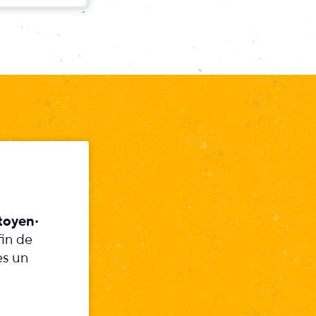
toyen‧
fin de
es un