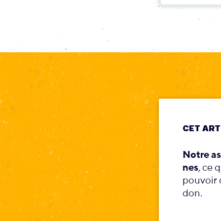
CET ART
Notre as
nes
, ce 
pouvoir c
don.