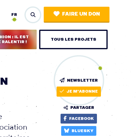
FAIRE UN DON
FR
ION : IL EST
TOUS LES PROJETS
 RALENTIR !
ON
NEWSLETTER
JE M'ABONNE
PARTAGER
e
FACEBOOK
ociation
BLUESKY