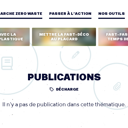
MARCHE ZERO WASTE
PASSER À L’ACTION
NOS OUTILS
AVEC LA
METTRE LA FAST-DÉCO
FAST-FASH
PLASTIQUE
AU PLACARD
TEMPS DE
PUBLICATIONS
DÉCHARGE
Il n'y a pas de publication dans cette thématique.