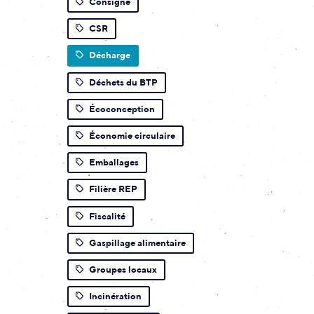
Consigne
CSR
Décharge
Déchets du BTP
Écoconception
Économie circulaire
Emballages
Filière REP
Fiscalité
Gaspillage alimentaire
Groupes locaux
Incinération