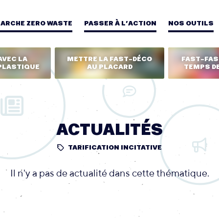
MARCHE ZERO WASTE
PASSER À L’ACTION
NOS OUTILS
AVEC LA
METTRE LA FAST-DÉCO
FAST-FASH
PLASTIQUE
AU PLACARD
TEMPS DE
ACTUALITÉS
TARIFICATION INCITATIVE
Il n'y a pas de actualité dans cette thématique.