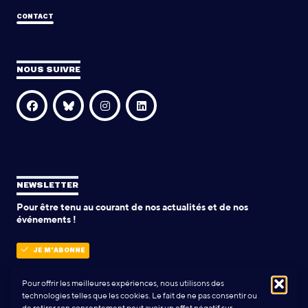
CONTACT
NOUS SUIVRE
NEWSLETTER
Pour être tenu au courant de nos actualités et de nos
événements !
JE M'ABONNE
Pour offrir les meilleures expériences, nous utilisons des
technologies telles que les cookies. Le fait de ne pas consentir ou
POLITIQUE DE CONFIDENTIALITÉ
de retirer son consentement peut avoir un effet négatif sur