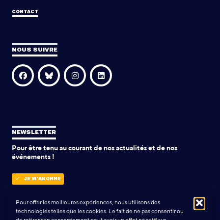
CONTACT
NOUS SUIVRE
NEWSLETTER
Pour être tenu au courant de nos actualités et de nos
événements !
JE M'ABONNE
Pour offrir les meilleures expériences, nous utilisons des
technologies telles que les cookies. Le fait de ne pas consentir ou
POLITIQUE DE CONFIDENTIALITÉ
de retirer son consentement peut avoir un effet négatif sur