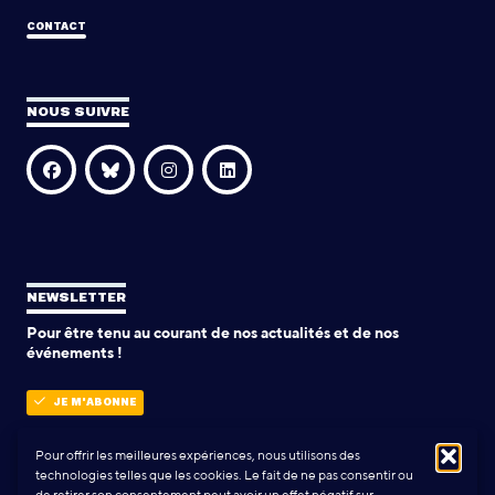
CONTACT
NOUS SUIVRE
NEWSLETTER
Pour être tenu au courant de nos actualités et de nos
événements !
JE M'ABONNE
Pour offrir les meilleures expériences, nous utilisons des
technologies telles que les cookies. Le fait de ne pas consentir ou
POLITIQUE DE CONFIDENTIALITÉ
de retirer son consentement peut avoir un effet négatif sur