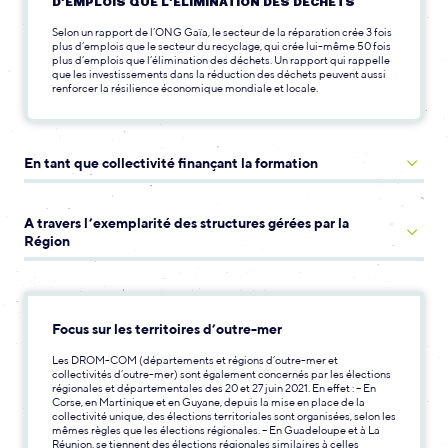
D’EMPLOIS QUE L’ÉLIMINATION DES DÉCHETS
Selon un rapport de l’ONG Gaïa, le secteur de la réparation crée 3 fois
plus d’emplois que le secteur du recyclage, qui crée lui-même 50 fois
plus d’emplois que l’élimination des déchets. Un rapport qui rappelle
que les investissements dans la réduction des déchets peuvent aussi
renforcer la résilience économique mondiale et locale.
En tant que collectivité finançant la formation
A travers l’exemplarité des structures gérées par la
Région
Focus sur les territoires d’outre-mer
Les DROM-COM (départements et régions d’outre-mer et
collectivités d’outre-mer) sont également concernés par les élections
régionales et départementales des 20 et 27 juin 2021. En effet : – En
Corse, en Martinique et en Guyane, depuis la mise en place de la
collectivité unique, des élections territoriales sont organisées, selon les
mêmes règles que les élections régionales. – En Guadeloupe et à La
Réunion, se tiennent des élections régionales similaires à celles