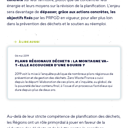
énergie et leurs moyens sur la révision de la planification. L’enjeu
sera davantage de
dépasser, grâce aux actions concrètes, les
objectifs fixés
par les PRPGD en vigueur, pour aller plus loin
dans la prévention des déchets et le soutien au réemploi.
À LIRE AUSSI
06 mai 2019
PLANS RÉGIONAUX DÉCHETS : LA MONTAGNE VA-
T-ELLE ACCOUCHER D’UNE SOURIS ?
2019 voit la mise à l’enquête publique de nombreux plans régionaux de
prévention et de gestion des déchets. Zero Waste France a suivi
depuis le départ l’élaboration de ces plans, et s’inquiète, au global, de
la pauvreté de leur contenu final, à l’issue d’un processus fastidieux qui
dure depuis plus de deux ans.
Au-delà de leur stricte compétence de planification des déchets,
les Régions ont un rôle primordial à jouer en faveur de la