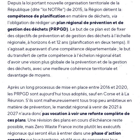
Depuis la loi portant nouvelle organisation territoriale de la
République (dite “loi NOTRe”) de 2015, la Région détient la
compétence de planification
en matière de déchets,
via
l’obligation de rédiger un
plan régional de prévention et de
gestion des déchets (PRPGD)
. Le but de ce plan est de fixer
des objectifs de prévention et de gestion des déchets à l’échelle
régionale, à horizons 6 et 12 ans (planification en deux temps). Il
s’agissait auparavant d’une compétence départementale ; le but
du transfert de cette compétence à l’échelon régional était
d’avoir une vision plus globale de la prévention et de la gestion
des déchets, avec une meilleure cohérence territoriale et
davantage de moyens.
Après un long processus de mise en place entre 2016 et 2020,
les PRPGD sont aujourd’hui tous adoptés, sauf en Corse et à La
Réunion. S’ils sont malheureusement tous trop peu ambitieux en
matière de prévention, le mandat régional à venir de 2021 à
2027 n’aura donc
pas vocation à voir une refonte complète de
ces plans
. Une révision des plans en cours d’échéance reste
possible, mais Zero Waste France incite plutôt les exécutifs
régionaux qui seront élus à entrer dans une
phase d’action
concrète
sur leur territoire, plutôt que de concentrer leur