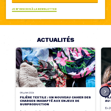
JE M'INSCRIS À LA NEWSLETTER
ACTUALITÉS
08 juillet 2026
07 jui
FILIÈRE TEXTILE : UN NOUVEAU CAHIER DES
FIL
CHARGES INADAPTÉ AUX ENJEUX DE
AU 
SURPRODUCTION
En 2