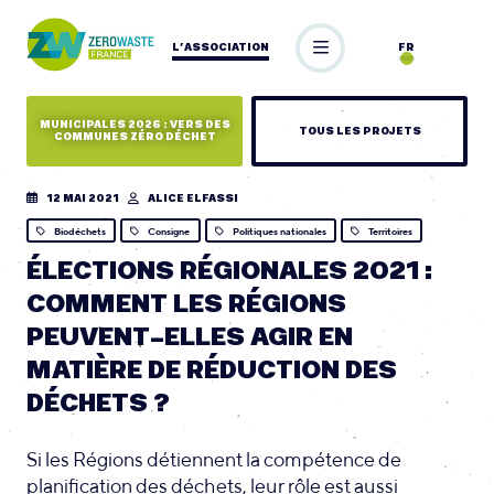
L’ASSOCIATION
FR
MUNICIPALES 2026 : VERS DES
TOUS LES PROJETS
COMMUNES ZÉRO DÉCHET
12 MAI 2021
ALICE ELFASSI
Biodéchets
Consigne
Politiques nationales
Territoires
ÉLECTIONS RÉGIONALES 2021 :
COMMENT LES RÉGIONS
PEUVENT-ELLES AGIR EN
MATIÈRE DE RÉDUCTION DES
DÉCHETS ?
Si les Régions détiennent la compétence de
planification des déchets, leur rôle est aussi