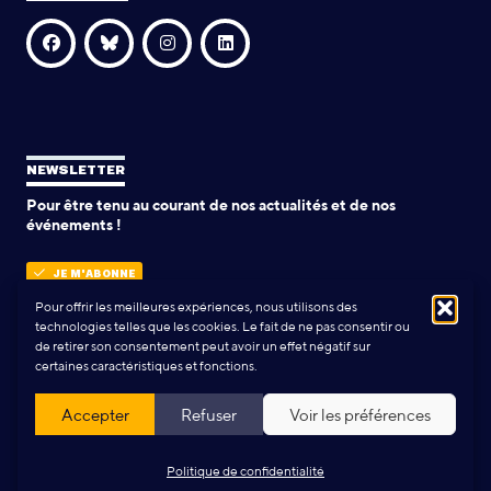
NEWSLETTER
Pour être tenu au courant de nos actualités et de nos
événements !
JE M'ABONNE
Pour offrir les meilleures expériences, nous utilisons des
technologies telles que les cookies. Le fait de ne pas consentir ou
de retirer son consentement peut avoir un effet négatif sur
POLITIQUE DE CONFIDENTIALITÉ
certaines caractéristiques et fonctions.
Conception & Réalisation:
Yann Rolland
+
Thibaut Caroli
Accepter
Refuser
Voir les préférences
Politique de confidentialité