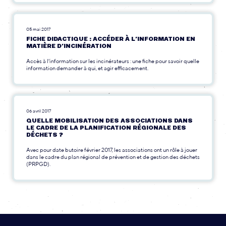
05 mai 2017
FICHE DIDACTIQUE : ACCÉDER À L’INFORMATION EN
MATIÈRE D’INCINÉRATION
Accès à l'information sur les incinérateurs : une fiche pour savoir quelle
information demander à qui, et agir efficacement.
06 avril 2017
QUELLE MOBILISATION DES ASSOCIATIONS DANS
LE CADRE DE LA PLANIFICATION RÉGIONALE DES
DÉCHETS ?
Avec pour date butoire février 2017, les associations ont un rôle à jouer
dans le cadre du plan régional de prévention et de gestion des déchets
(PRPGD).