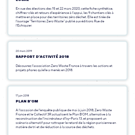
En vue des élections des 15 et 22 mars 2020, cette fiche synthétise,
chiffres-clés et retours d'expérience à l'appui, les 9 chantiers clés à
mettre en place pour des territoires zéro déchet. Elle est tirée de
l'ouvrage "Territoires Zero Waste" publié aux éditions Rue de
l'Echiquier.
20 mars 2019
RAPPORT D’ACTIVITÉ 2018
Découvrez l'association Zero Waste France à travers les actions et
projets phares qu'elle a menés en 2018.
17 juin 2018
PLAN B’OM
A l'occasion de l'enquête publique de mai à juin 2018, Zero Waste
France et le Collectif 3R actualisent le Plan B’OM, alternative à la
reconstruction de l'incinérateur d'Ivy-Paris 13, et proposent un
scénario alternatif pour rattraper le retard de la région parisienne en
matière de tri et de réduction à la source des déchets.