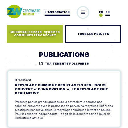
L’ASSOCIATION
FR
EN
MUNICIPALES 2026 : VERS DES
TOUS LES PROJETS
COMMUNES ZÉRO DÉCHET
PUBLICATIONS
TRAITEMENTS POLLUANTS
18 février 2026
RECYCLAGE CHIMIQUE DES PLASTIQUES : SOUS
COUVERT « D’INNOVATION », LE RECYCLAGE FAIT
PEAU NEUVE
Présenté par les grands groupes de la pétrochimie comme une
solution innovante avec la promesse de parvenir à recycler à l’infini des
plastiques non recyclables, le recyclage chimique a le vent en poupe.
Pour les experts indépendants, il s’agit de la dernière carte à jouer de
l’industrie plastique.