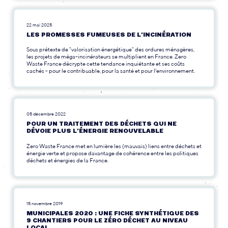
22 mai 2025
LES PROMESSES FUMEUSES DE L’INCINÉRATION
Sous prétexte de "valorisation énergétique" des ordures ménagères,
les projets de méga-incinérateurs se multiplient en France. Zero
Waste France décrypte cette tendance inquiétante et ses coûts
cachés - pour le contribuable, pour la santé et pour l'environnement.
05 décembre 2022
POUR UN TRAITEMENT DES DÉCHETS QUI NE
DÉVOIE PLUS L’ÉNERGIE RENOUVELABLE
Zero Waste France met en lumière les (mauvais) liens entre déchets et
énergie verte et propose davantage de cohérence entre les politiques
déchets et énergies de la France.
15 novembre 2019
MUNICIPALES 2020 : UNE FICHE SYNTHÉTIQUE DES
9 CHANTIERS POUR LE ZÉRO DÉCHET AU NIVEAU
LOCAL