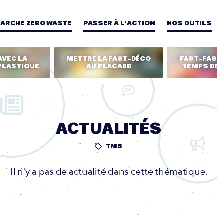
MARCHE ZERO WASTE
PASSER À L’ACTION
NOS OUTILS
AVEC LA
METTRE LA FAST-DÉCO
FAST-FASH
PLASTIQUE
AU PLACARD
TEMPS DE
ACTUALITÉS
TMB
Il n'y a pas de actualité dans cette thématique.