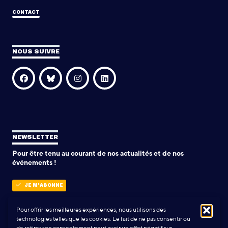
CONTACT
NOUS SUIVRE
NEWSLETTER
Pour être tenu au courant de nos actualités et de nos
événements !
JE M'ABONNE
Pour offrir les meilleures expériences, nous utilisons des
technologies telles que les cookies. Le fait de ne pas consentir ou
POLITIQUE DE CONFIDENTIALITÉ
de retirer son consentement peut avoir un effet négatif sur