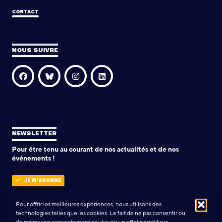
CONTACT
NOUS SUIVRE
NEWSLETTER
Pour être tenu au courant de nos actualités et de nos
événements !
JE M'ABONNE
Pour offrir les meilleures expériences, nous utilisons des
technologies telles que les cookies. Le fait de ne pas consentir ou
POLITIQUE DE CONFIDENTIALITÉ
de retirer son consentement peut avoir un effet négatif sur