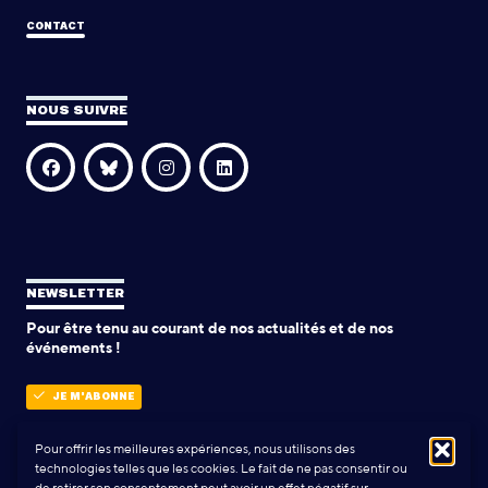
CONTACT
NOUS SUIVRE
NEWSLETTER
Pour être tenu au courant de nos actualités et de nos
événements !
JE M'ABONNE
Pour offrir les meilleures expériences, nous utilisons des
technologies telles que les cookies. Le fait de ne pas consentir ou
POLITIQUE DE CONFIDENTIALITÉ
de retirer son consentement peut avoir un effet négatif sur