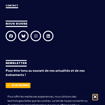
CONTACT
NOUS SUIVRE
NEWSLETTER
Pour être tenu au courant de nos actualités et de nos
événements !
JE M'ABONNE
Pour offrir les meilleures expériences, nous utilisons des
technologies telles que les cookies. Le fait de ne pas consentir ou
POLITIQUE DE CONFIDENTIALITÉ
de retirer son consentement peut avoir un effet négatif sur