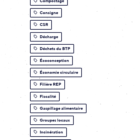
Compostage
Consigne
CSR
Décharge
Déchets du BTP
Écoconception
Économie circulaire
Filière REP
Fiscalité
Gaspillage alimentaire
Groupes locaux
Incinération