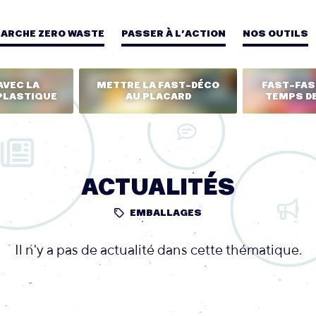
MARCHE ZERO WASTE
PASSER À L’ACTION
NOS OUTILS
AVEC LA
METTRE LA FAST-DÉCO
FAST-FASH
PLASTIQUE
AU PLACARD
TEMPS DE
ACTUALITÉS
EMBALLAGES
Il n'y a pas de actualité dans cette thématique.