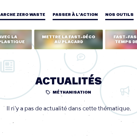
MARCHE ZERO WASTE
PASSER À L’ACTION
NOS OUTILS
AVEC LA
METTRE LA FAST-DÉCO
FAST-FASH
PLASTIQUE
AU PLACARD
TEMPS DE
ACTUALITÉS
MÉTHANISATION
Il n'y a pas de actualité dans cette thématique.