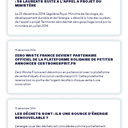
: 58 LAURÉATS SUITE À L’APPEL À PROJET DU
MINISTÈRE
Le 23 décembre 2014, Ségolène Royal, Ministre de l'écologie, du
développement durable et de l'énergie, a dévoilé la liste des lauréats
de l'appel à projet Territoires zéro déchet zéro gaspillage lancé par le
ministère en juillet 2014.
19 décembre 2014
ZERO WASTE FRANCE DEVIENT PARTENAIRE
OFFICIEL DE LA PLATEFORME SOLIDAIRE DE PETITES
ANNONCES CESTBONESPRIT.FR
Zero Waste France est désormais en partenariat avec la plateforme
de vente d'objets d'occasion cestbonesprit.fr. Cette plateforme
reverse tout ou partie de l'argent récolté à chaque vente à une
association.
13 décembre 2014
LES DÉCHETS SONT-ILS UNE SOURCE D’ÉNERGIE
RENOUVELABLE ?
L'énergie issue des déchets est considérée comme partiellement