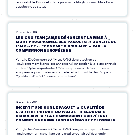
renouvelable. Dans cet article paru sur le blog Isonomia, Mike Brown
questionne ce statut.
12 décembre 2014
LES ONG FRANÇAISES DÉNONCENT LA MISE À
MORT PROGRAMMÉE DES PAQUETS « QUALITÉ DE
L’AIR » ET « ECONOMIE CIRCULAIRE » PAR LA
COMMISSION EUROPÉENNE
Paris, le 12 décembre 2014 - Les ONG de protection de
l’environnement françaises annoncent leur soutien à la lettre envoyée
par les 10 plus importantes ONG européennes à la Commission
européenne pour protester contre le retrait possible des Paquets
"Qualité de l’air" et "Economie circulaire".
12 décembre 2014
INCERTITUDE SUR LE PAQUET « QUALITÉ DE
L’AIR » ET RETRAIT DU PAQUET « ECONOMIE
CIRCULAIRE » : LA COMMISSION EUROPÉENNE
COMMET UNE ERREUR STRATÉGIQUE COLOSSALE
Paris, le 16 décembre 2014 - Les ONG françaises de protection de
l’environnement travaillant sur la qualité de l’air et l’économie