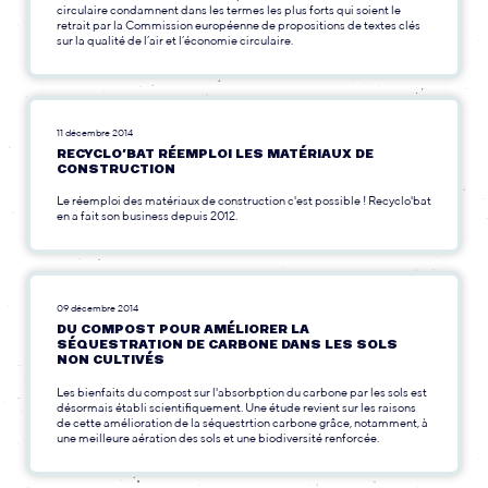
circulaire condamnent dans les termes les plus forts qui soient le
retrait par la Commission européenne de propositions de textes clés
sur la qualité de l’air et l’économie circulaire.
11 décembre 2014
RECYCLO’BAT RÉEMPLOI LES MATÉRIAUX DE
CONSTRUCTION
Le réemploi des matériaux de construction c'est possible ! Recyclo'bat
en a fait son business depuis 2012.
09 décembre 2014
DU COMPOST POUR AMÉLIORER LA
SÉQUESTRATION DE CARBONE DANS LES SOLS
NON CULTIVÉS
Les bienfaits du compost sur l'absorbption du carbone par les sols est
désormais établi scientifiquement. Une étude revient sur les raisons
de cette amélioration de la séquestrtion carbone grâce, notamment, à
une meilleure aération des sols et une biodiversité renforcée.