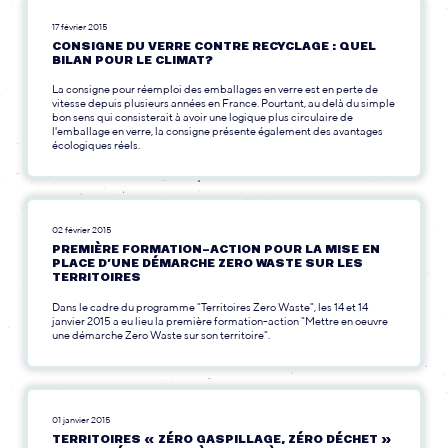
17 février 2015
CONSIGNE DU VERRE CONTRE RECYCLAGE : QUEL
BILAN POUR LE CLIMAT?
La consigne pour réemploi des emballages en verre est en perte de
vitesse depuis plusieurs années en France. Pourtant, au delà du simple
bon sens qui consisterait à avoir une logique plus circulaire de
l'emballage en verre, la consigne présente également des avantages
écologiques réels.
02 février 2015
PREMIÈRE FORMATION-ACTION POUR LA MISE EN
PLACE D’UNE DÉMARCHE ZERO WASTE SUR LES
TERRITOIRES
Dans le cadre du programme "Territoires Zero Waste", les 14 et 14
janvier 2015 a eu lieu la première formation-action "Mettre en oeuvre
une démarche Zero Waste sur son territoire".
01 janvier 2015
TERRITOIRES « ZÉRO GASPILLAGE, ZÉRO DÉCHET »