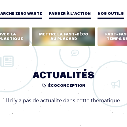
MARCHE ZERO WASTE
PASSER À L’ACTION
NOS OUTILS
AVEC LA
METTRE LA FAST-DÉCO
FAST-FASH
PLASTIQUE
AU PLACARD
TEMPS DE
ACTUALITÉS
ÉCOCONCEPTION
Il n'y a pas de actualité dans cette thématique.