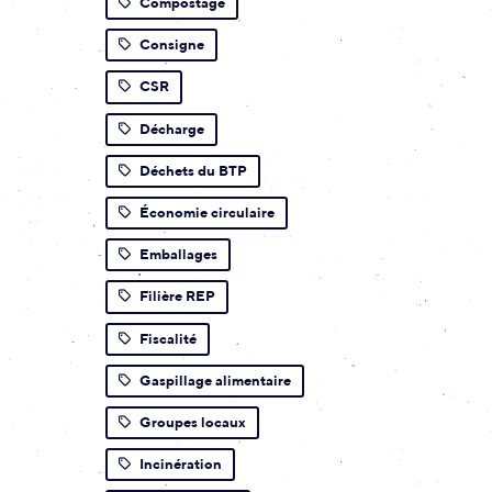
Compostage
Consigne
CSR
Décharge
Déchets du BTP
Économie circulaire
Emballages
Filière REP
Fiscalité
Gaspillage alimentaire
Groupes locaux
Incinération