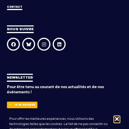
CONTACT
NOUS SUIVRE
NEWSLETTER
Pour être tenu au courant de nos actualités et de nos
événements !
JE M'ABONNE
Pour offrir les meilleures expériences, nous utilisons des
technologies telles que les cookies. Le fait de ne pas consentir ou
POLITIQUE DE CONFIDENTIALITÉ
de retirer son consentement peut avoir un effet négatif sur