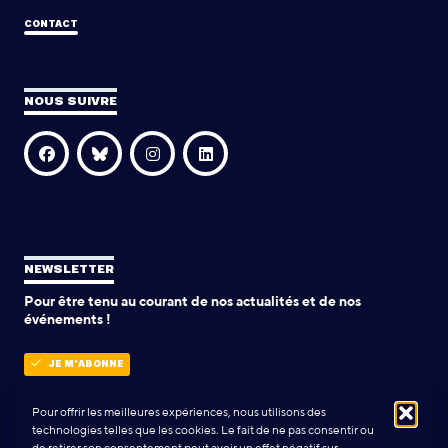
CONTACT
NOUS SUIVRE
NEWSLETTER
Pour être tenu au courant de nos actualités et de nos
événements !
JE M'ABONNE
Pour offrir les meilleures expériences, nous utilisons des
technologies telles que les cookies. Le fait de ne pas consentir ou
POLITIQUE DE CONFIDENTIALITÉ
de retirer son consentement peut avoir un effet négatif sur