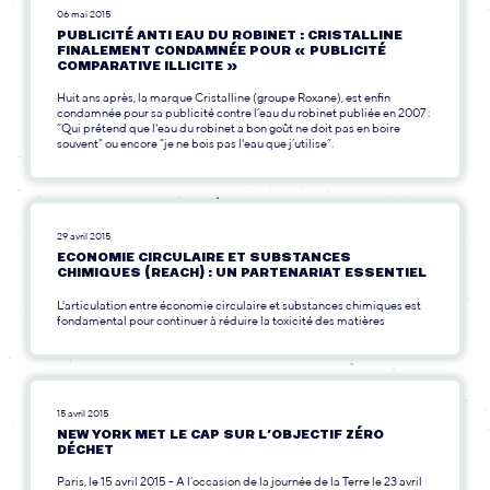
06 mai 2015
PUBLICITÉ ANTI EAU DU ROBINET : CRISTALLINE
FINALEMENT CONDAMNÉE POUR « PUBLICITÉ
COMPARATIVE ILLICITE »
Huit ans après, la marque Cristalline (groupe Roxane), est enfin
condamnée pour sa publicité contre l’eau du robinet publiée en 2007 :
“Qui prétend que l'eau du robinet a bon goût ne doit pas en boire
souvent" ou encore "je ne bois pas l'eau que j’utilise”.
29 avril 2015
ECONOMIE CIRCULAIRE ET SUBSTANCES
CHIMIQUES (REACH) : UN PARTENARIAT ESSENTIEL
L'articulation entre économie circulaire et substances chimiques est
fondamental pour continuer à réduire la toxicité des matières
15 avril 2015
NEW YORK MET LE CAP SUR L’OBJECTIF ZÉRO
DÉCHET
Paris, le 15 avril 2015 - A l’occasion de la journée de la Terre le 23 avril