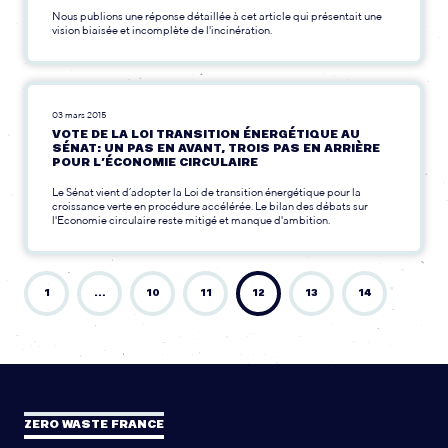
Nous publions une réponse détaillée à cet article qui présentait une
vision biaisée et incomplète de l'incinération.
03 mars 2015
VOTE DE LA LOI TRANSITION ÉNERGÉTIQUE AU
SÉNAT: UN PAS EN AVANT, TROIS PAS EN ARRIÈRE
POUR L’ÉCONOMIE CIRCULAIRE
Le Sénat vient d’adopter la Loi de transition énergétique pour la
croissance verte en procédure accélérée. Le bilan des débats sur
l'Economie circulaire reste mitigé et manque d'ambition.
1
…
10
11
12
13
14
ZERO WASTE FRANCE