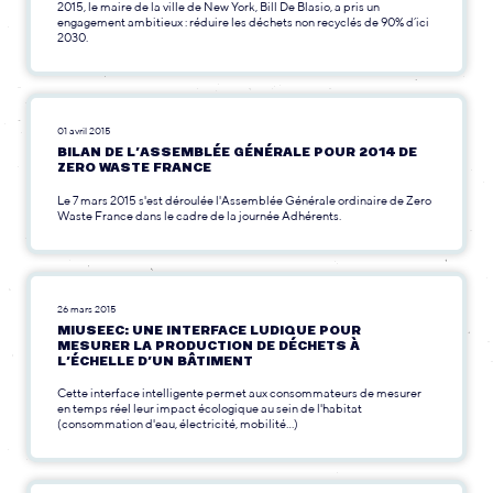
2015, le maire de la ville de New York, Bill De Blasio, a pris un
engagement ambitieux : réduire les déchets non recyclés de 90% d’ici
2030.
01 avril 2015
BILAN DE L’ASSEMBLÉE GÉNÉRALE POUR 2014 DE
ZERO WASTE FRANCE
Le 7 mars 2015 s'est déroulée l'Assemblée Générale ordinaire de Zero
Waste France dans le cadre de la journée Adhérents.
26 mars 2015
MIUSEEC: UNE INTERFACE LUDIQUE POUR
MESURER LA PRODUCTION DE DÉCHETS À
L’ÉCHELLE D’UN BÂTIMENT
Cette interface intelligente permet aux consommateurs de mesurer
en temps réel leur impact écologique au sein de l'habitat
(consommation d'eau, électricité, mobilité...)