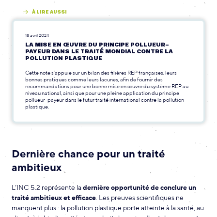
À LIRE AUSSI
18 avril 2024
LA MISE EN ŒUVRE DU PRINCIPE POLLUEUR-
PAYEUR DANS LE TRAITÉ MONDIAL CONTRE LA
POLLUTION PLASTIQUE
Cette note s’appuie sur un bilan des filières REP françaises, leurs
bonnes pratiques comme leurs lacunes, afin de fournir des
recommandations pour une bonne mise en œuvre du système REP au
niveau national, ainsi que pour une pleine application du principe
pollueur-payeur dans le futur traité international contre la pollution
plastique.
Dernière chance pour un traité
ambitieux
L’INC 5.2 représente la
dernière opportunité de conclure un
traité ambitieux et efficace
. Les preuves scientifiques ne
manquent plus : la pollution plastique porte atteinte à la santé, au