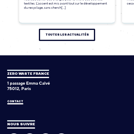
textiles. L’accent est mis avant tout sur le développement
cesse
du recyclage, sans cherch[...]
TOUTES LES ACTUALITÉS
ZERO WASTE FRANCE
1 passage Emma Calvé
75012, Paris
CONTACT
NOUS SUIVRE