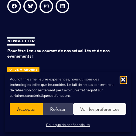
NEWSLETTER
Pour être tenu au courant de nos actualités et de nos
événements !
JE M'ABONNE
Pour offrir les meilleures expériences, nous utilisons des
technologies telles que les cookies. Le fait de ne pas consentir ou
de retirer son consentement peut avoir un effet négatif sur
POLITIQUE DE CONFIDENTIALITÉ
certaines caractéristiques et fonctions.
Conception & Réalisation:
Yann Rolland
+
Thibaut Caroli
Accepter
Refuser
Voir les préférences
Politique de confidentialité