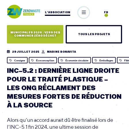
L’ASSOCIATION
FR
MUNICIPALES 2026 : VERS DES
TOUS LES PROJETS
COMMUNES ZÉRO DÉCHET
29 JUILLET 2025
MARINE BONAVITA
Consigne
Écoconception
Économie circulaire
Emballages
Fili
INC-5.2 : DERNIÈRE LIGNE DROITE
POUR LE TRAITÉ PLASTIQUE –
LES ONG RÉCLAMENT DES
MESURES FORTES DE RÉDUCTION
À LA SOURCE
Alors qu’un accord aurait dû être finalisé lors de
l’INC-5.1 fin 2024, une ultime session de