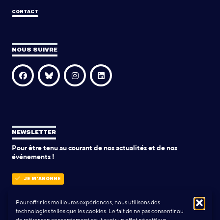
CONTACT
NOUS SUIVRE
NEWSLETTER
Pour être tenu au courant de nos actualités et de nos
événements !
JE M'ABONNE
Pour offrir les meilleures expériences, nous utilisons des
technologies telles que les cookies. Le fait de ne pas consentir ou
POLITIQUE DE CONFIDENTIALITÉ
de retirer son consentement peut avoir un effet négatif sur