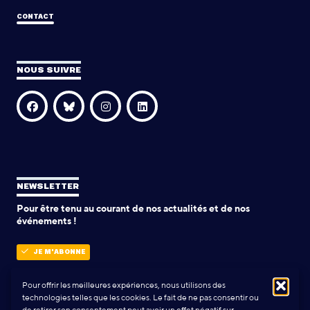
CONTACT
NOUS SUIVRE
NEWSLETTER
Pour être tenu au courant de nos actualités et de nos
événements !
JE M'ABONNE
Pour offrir les meilleures expériences, nous utilisons des
technologies telles que les cookies. Le fait de ne pas consentir ou
POLITIQUE DE CONFIDENTIALITÉ
de retirer son consentement peut avoir un effet négatif sur