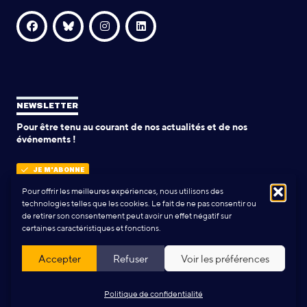
NEWSLETTER
Pour être tenu au courant de nos actualités et de nos
événements !
JE M'ABONNE
Pour offrir les meilleures expériences, nous utilisons des
technologies telles que les cookies. Le fait de ne pas consentir ou
de retirer son consentement peut avoir un effet négatif sur
POLITIQUE DE CONFIDENTIALITÉ
certaines caractéristiques et fonctions.
Conception & Réalisation:
Yann Rolland
+
Thibaut Caroli
Accepter
Refuser
Voir les préférences
Politique de confidentialité