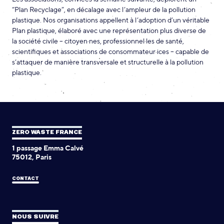
“Plan Recyclage”, en décalage avec l’ampleur de la pollution
plastique.
Nos organisations appellent à l’adoption d’un véritable
Plan plastique, élaboré avec une représentation plus diverse de
la société civile – citoyen·nes, professionnel·les de santé,
scientifiques et associations de consommateur·ices – capable de
s’attaquer de manière transversale et structurelle à la pollution
plastique.
ZERO WASTE FRANCE
1 passage Emma Calvé
75012, Paris
CONTACT
NOUS SUIVRE