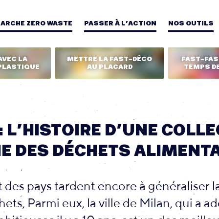
MARCHE ZERO WASTE
PASSER À L’ACTION
NOS OUTILS
AVEC LA
METTRE LA FAST-DÉCO
FAST-FASH
PLASTIQUE
AU PLACARD
TEMPS DE
: L’HISTOIRE D’UNE COLL
E DES DÉCHETS ALIMENT
rt des pays tardent encore à généraliser l
ets, Parmi eux, la ville de Milan, qui a a