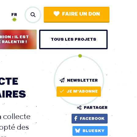
FAIRE UN DON
FR
ION : IL EST
TOUS LES PROJETS
 RALENTIR !
ECTE
NEWSLETTER
AIRES
JE M'ABONNE
PARTAGER
a collecte
FACEBOOK
dopté des
BLUESKY