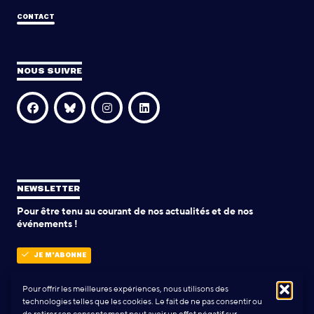
CONTACT
NOUS SUIVRE
NEWSLETTER
Pour être tenu au courant de nos actualités et de nos
événements !
JE M'ABONNE
Pour offrir les meilleures expériences, nous utilisons des
technologies telles que les cookies. Le fait de ne pas consentir ou
POLITIQUE DE CONFIDENTIALITÉ
de retirer son consentement peut avoir un effet négatif sur