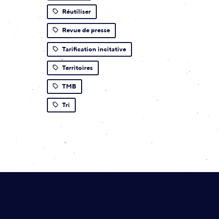
Réutiliser
Revue de presse
Tarification incitative
Territoires
TMB
Tri