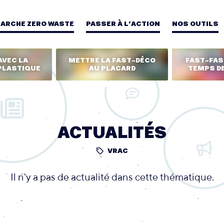
MARCHE ZERO WASTE
PASSER À L’ACTION
NOS OUTILS
AVEC LA
METTRE LA FAST-DÉCO
FAST-FASH
PLASTIQUE
AU PLACARD
TEMPS DE
ACTUALITÉS
VRAC
Il n'y a pas de actualité dans cette thématique.