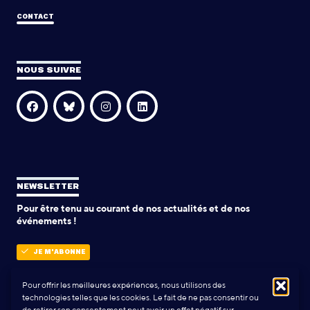
CONTACT
NOUS SUIVRE
NEWSLETTER
Pour être tenu au courant de nos actualités et de nos
événements !
JE M'ABONNE
Pour offrir les meilleures expériences, nous utilisons des
technologies telles que les cookies. Le fait de ne pas consentir ou
POLITIQUE DE CONFIDENTIALITÉ
de retirer son consentement peut avoir un effet négatif sur