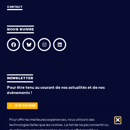
CONTACT
NOUS SUIVRE
NEWSLETTER
Pour être tenu au courant de nos actualités et de nos
événements !
JE M'ABONNE
Pour offrir les meilleures expériences, nous utilisons des
technologies telles que les cookies. Le fait de ne pas consentir ou
POLITIQUE DE CONFIDENTIALITÉ
de retirer son consentement peut avoir un effet négatif sur