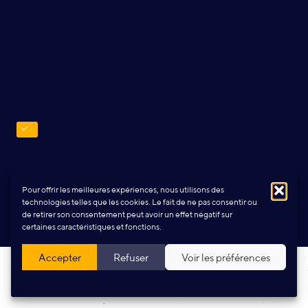
Design and production:
Yann Rolland
+
Thibaut Caroli
Pour offrir les meilleures expériences, nous utilisons des
technologies telles que les cookies. Le fait de ne pas consentir ou
de retirer son consentement peut avoir un effet négatif sur
certaines caractéristiques et fonctions.
Accepter
Refuser
Voir les préférences