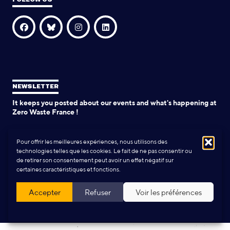
NEWSLETTER
It keeps you posted about our events and what's happening at
Zero Waste France !
SIGN UP
Pour offrir les meilleures expériences, nous utilisons des
technologies telles que les cookies. Le fait de ne pas consentir ou
de retirer son consentement peut avoir un effet négatif sur
certaines caractéristiques et fonctions.
Design and production:
Yann Rolland
+
Thibaut Caroli
Accepter
Refuser
Voir les préférences