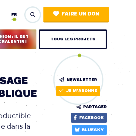
FAIRE UN DON
FR
ION : IL EST
TOUS LES PROJETS
 RALENTIR !
USAGE
NEWSLETTER
BLIQUE
JE M'ABONNE
PARTAGER
oductible
FACEBOOK
e dans la
BLUESKY