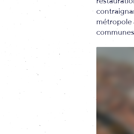
restauratio
contraignan
métropole a
communes