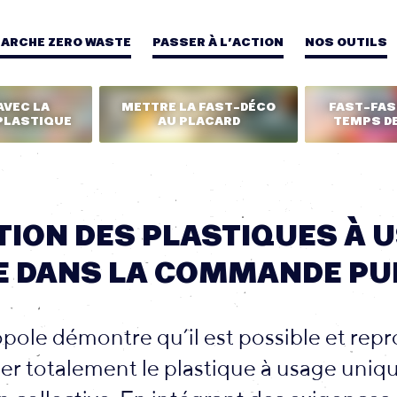
MARCHE ZERO WASTE
PASSER À L’ACTION
NOS OUTILS
AVEC LA
METTRE LA FAST-DÉCO
FAST-FASH
PLASTIQUE
AU PLACARD
TEMPS DE
ION DES PLASTIQUES À 
E DANS LA COMMANDE PU
pole démontre qu’il est possible et repr
r totalement le plastique à usage uniqu