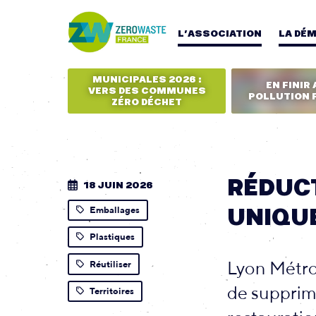
L’ASSOCIATION
LA DÉ
MUNICIPALES 2026 :
EN FINIR 
VERS DES COMMUNES
POLLUTION 
ZÉRO DÉCHET
RÉDUCT
18 JUIN 2026
UNIQU
Emballages
Plastiques
Lyon Métro
Réutiliser
de supprime
Territoires