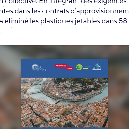
n collective. En intégrant des exigences
tes dans les contrats d’approvisionneme
 éliminé les plastiques jetables dans 58
.