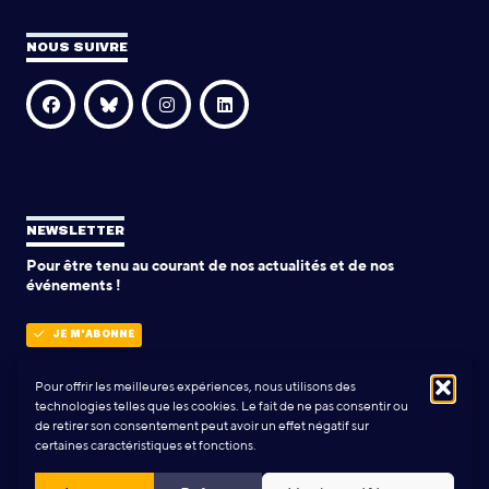
NOUS SUIVRE
NEWSLETTER
Pour être tenu au courant de nos actualités et de nos
événements !
JE M'ABONNE
Pour offrir les meilleures expériences, nous utilisons des
technologies telles que les cookies. Le fait de ne pas consentir ou
POLITIQUE DE CONFIDENTIALITÉ
de retirer son consentement peut avoir un effet négatif sur
certaines caractéristiques et fonctions.
Conception & Réalisation:
Yann Rolland
+
Thibaut Caroli