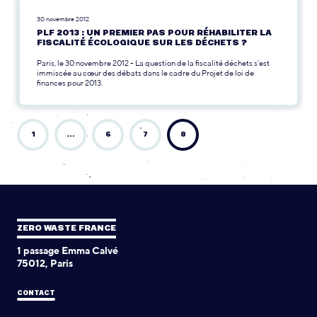
30 novembre 2012
PLF 2013 : UN PREMIER PAS POUR RÉHABILITER LA
FISCALITÉ ÉCOLOGIQUE SUR LES DÉCHETS ?
Paris, le 30 novembre 2012 - La question de la fiscalité déchets s’est
immiscée au cœur des débats dans le cadre du Projet de loi de
finances pour 2013.
1
…
6
7
8
ZERO WASTE FRANCE
1 passage Emma Calvé
75012, Paris
CONTACT