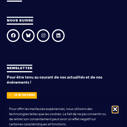
NOUS SUIVRE
NEWSLETTER
Pour être tenu au courant de nos actualités et de nos
événements !
JE M'ABONNE
Pour offrir les meilleures expériences, nous utilisons des
technologies telles que les cookies. Le fait de ne pas consentir ou
POLITIQUE DE CONFIDENTIALITÉ
de retirer son consentement peut avoir un effet négatif sur
certaines caractéristiques et fonctions.