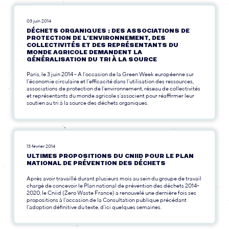
03 juin 2014
DÉCHETS ORGANIQUES : DES ASSOCIATIONS DE
PROTECTION DE L’ENVIRONNEMENT, DES
COLLECTIVITÉS ET DES REPRÉSENTANTS DU
MONDE AGRICOLE DEMANDENT LA
GÉNÉRALISATION DU TRI À LA SOURCE
Paris, le 3 juin 2014 - A l’occasion de la Green Week européenne sur
l’économie circulaire et l’efficacité dans l’utilisation des ressources,
associations de protection de l’environnement, réseau de collectivités
et représentants du monde agricole s’associent pour réaffirmer leur
soutien au tri à la source des déchets organiques.
13 février 2014
ULTIMES PROPOSITIONS DU CNIID POUR LE PLAN
NATIONAL DE PRÉVENTION DES DÉCHETS
Après avoir travaillé durant plusieurs mois au sein du groupe de travail
chargé de concevoir le Plan national de prévention des déchets 2014-
2020, le Cniid (Zero Waste France) a renouvelé une dernière fois ses
propositions à l’occasion de la Consultation publique précédant
l’adoption définitive du texte, d’ici quelques semaines.