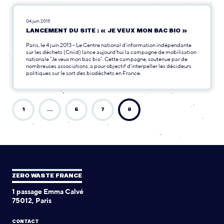
04 juin 2013
LANCEMENT DU SITE : « JE VEUX MON BAC BIO »
Paris, le 4 juin 2013 - Le Centre national d’information indépendante
sur les déchets (Cniid) lance aujourd’hui la campagne de mobilisation
nationale "Je veux mon bac bio". Cette campagne, soutenue par de
nombreuses associations, a pour objectif d’interpeller les décideurs
politiques sur le sort des biodéchets en France.
1
…
6
7
8
ZERO WASTE FRANCE
1 passage Emma Calvé
75012, Paris
CONTACT