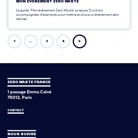
MON ÉVÉNEMENT ZERO WASTE
Le guide "Mon événement Zero Waste" propose 12 actions
accompagnées d'exemples pour mettre en place un événement zéro
déchet.
1
…
3
4
5
ZERO WASTE FRANCE
1 passage Emma Calvé
75012, Paris
CONTACT
NOUS SUIVRE