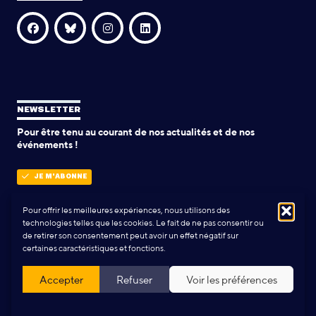
NEWSLETTER
Pour être tenu au courant de nos actualités et de nos
événements !
JE M'ABONNE
Pour offrir les meilleures expériences, nous utilisons des
technologies telles que les cookies. Le fait de ne pas consentir ou
POLITIQUE DE CONFIDENTIALITÉ
de retirer son consentement peut avoir un effet négatif sur
certaines caractéristiques et fonctions.
Conception & Réalisation:
Yann Rolland
+
Thibaut Caroli
Accepter
Refuser
Voir les préférences