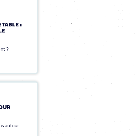
TABLE :
LE
ent ?
POUR
ns autour