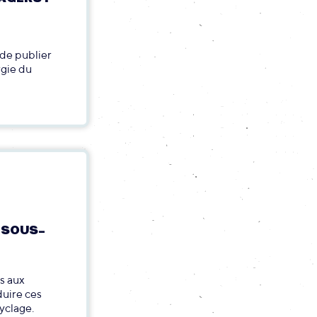
de publier
rgie du
 SOUS-
s aux
duire ces
yclage.