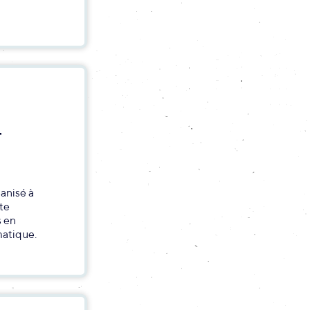
T
anisé à
tte
s en
matique.