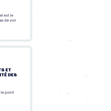
l est le
as de voir
TS ET
ITÉ DES
 le point