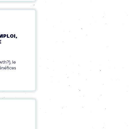
EMPLOI,
E
wth?), le
bénéfices