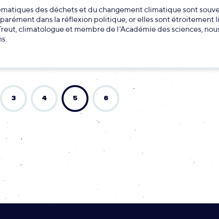
ématiques des déchets et du changement climatique sont souv
éparément dans la réflexion politique, or elles sont étroitement l
reut, climatologue et membre de l'Académie des sciences, nous
ns.
3
4
5
6