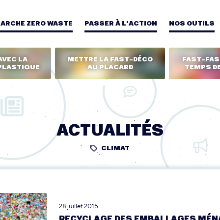
MARCHE ZERO WASTE
PASSER À L’ACTION
NOS OUTILS
AVEC LA
METTRE LA FAST-DÉCO
FAST-FASH
PLASTIQUE
AU PLACARD
TEMPS DE
ACTUALITÉS
CLIMAT
28 juillet 2015
RECYCLAGE DES EMBALLAGES MÉN