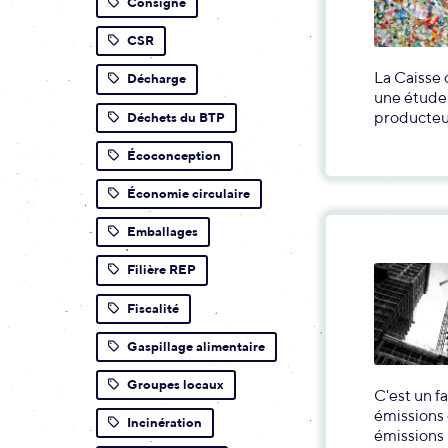
Consigne
CSR
La Caisse 
Décharge
une étude 
producteu
Déchets du BTP
Écoconception
Économie circulaire
Emballages
Filière REP
Fiscalité
Gaspillage alimentaire
Groupes locaux
C'est un f
émissions 
Incinération
émissions 