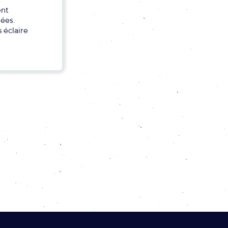
ent
iées.
 éclaire