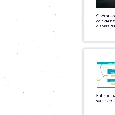
Opération 
coin de na
disparaîtr
Entre impa
sur le vér