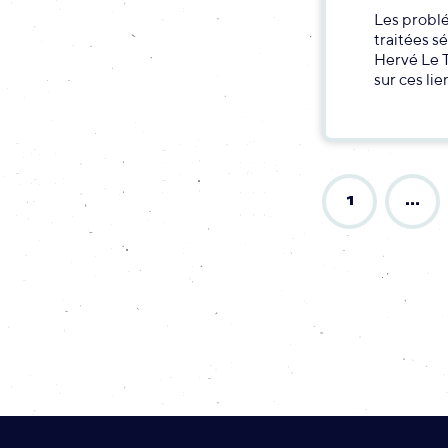
Les probl
traitées s
Hervé Le T
sur ces lie
1
…