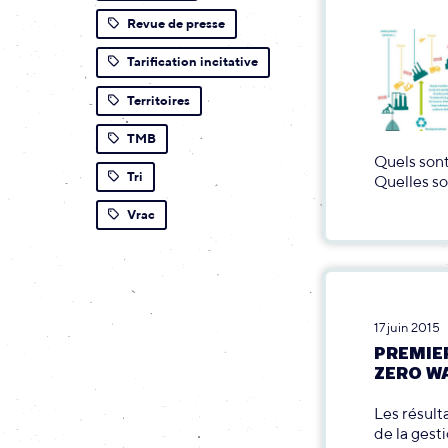
Revue de presse
Tarification incitative
Territoires
TMB
Quels sont
Tri
Quelles son
Vrac
17 juin 2015
PREMIE
ZERO W
Les résult
de la gest