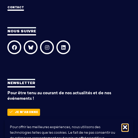
CONTACT
NOUS SUIVRE
NEWSLETTER
Pour être tenu au courant de nos actualités et de nos
événements !
JE M'ABONNE
Pour offrir les meilleures expériences, nous utilisons des
technologies telles que les cookies. Le fait de ne pas consentir ou
POLITIQUE DE CONFIDENTIALITÉ
de retirer son consentement peut avoir un effet négatif sur