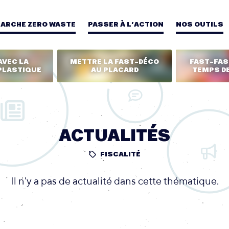
MARCHE ZERO WASTE
PASSER À L’ACTION
NOS OUTILS
AVEC LA
METTRE LA FAST-DÉCO
FAST-FASH
PLASTIQUE
AU PLACARD
TEMPS DE
ACTUALITÉS
FISCALITÉ
Il n'y a pas de actualité dans cette thématique.