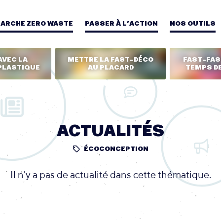
MARCHE ZERO WASTE
PASSER À L’ACTION
NOS OUTILS
AVEC LA
METTRE LA FAST-DÉCO
FAST-FASH
PLASTIQUE
AU PLACARD
TEMPS DE
ACTUALITÉS
ÉCOCONCEPTION
Il n'y a pas de actualité dans cette thématique.