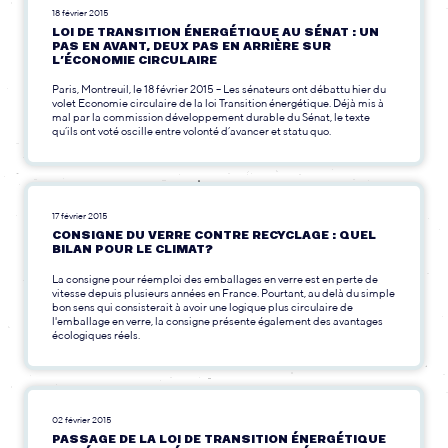
18 février 2015
LOI DE TRANSITION ÉNERGÉTIQUE AU SÉNAT : UN
PAS EN AVANT, DEUX PAS EN ARRIÈRE SUR
L’ÉCONOMIE CIRCULAIRE
Paris, Montreuil, le 18 février 2015 – Les sénateurs ont débattu hier du
volet Economie circulaire de la loi Transition énergétique. Déjà mis à
mal par la commission développement durable du Sénat, le texte
qu’ils ont voté oscille entre volonté d’avancer et statu quo.
17 février 2015
CONSIGNE DU VERRE CONTRE RECYCLAGE : QUEL
BILAN POUR LE CLIMAT?
La consigne pour réemploi des emballages en verre est en perte de
vitesse depuis plusieurs années en France. Pourtant, au delà du simple
bon sens qui consisterait à avoir une logique plus circulaire de
l'emballage en verre, la consigne présente également des avantages
écologiques réels.
02 février 2015
PASSAGE DE LA LOI DE TRANSITION ÉNERGÉTIQUE