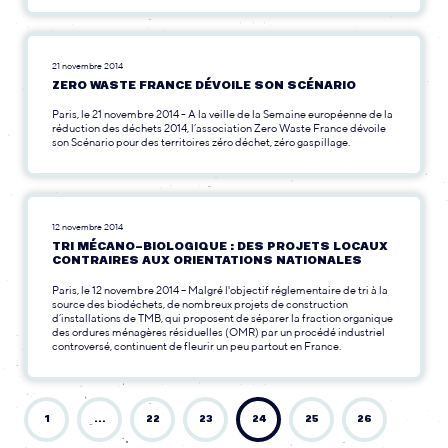
21 novembre 2014
ZERO WASTE FRANCE DÉVOILE SON SCÉNARIO
Paris, le 21 novembre 2014 - A la veille de la Semaine européenne de la
réduction des déchets 2014, l’association Zero Waste France dévoile
son Scénario pour des territoires zéro déchet, zéro gaspillage.
12 novembre 2014
TRI MÉCANO-BIOLOGIQUE : DES PROJETS LOCAUX
CONTRAIRES AUX ORIENTATIONS NATIONALES
Paris, le 12 novembre 2014 – Malgré l'objectif réglementaire de tri à la
source des biodéchets, de nombreux projets de construction
d’installations de TMB, qui proposent de séparer la fraction organique
des ordures ménagères résiduelles (OMR) par un procédé industriel
controversé, continuent de fleurir un peu partout en France.
1
…
22
23
24
25
26