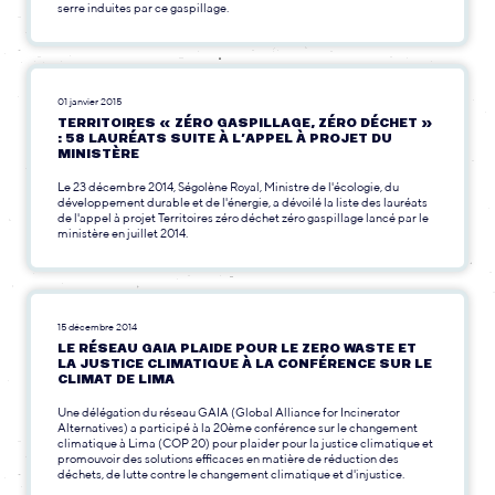
serre induites par ce gaspillage.
01 janvier 2015
TERRITOIRES « ZÉRO GASPILLAGE, ZÉRO DÉCHET »
: 58 LAURÉATS SUITE À L’APPEL À PROJET DU
MINISTÈRE
Le 23 décembre 2014, Ségolène Royal, Ministre de l'écologie, du
développement durable et de l'énergie, a dévoilé la liste des lauréats
de l'appel à projet Territoires zéro déchet zéro gaspillage lancé par le
ministère en juillet 2014.
15 décembre 2014
LE RÉSEAU GAIA PLAIDE POUR LE ZERO WASTE ET
LA JUSTICE CLIMATIQUE À LA CONFÉRENCE SUR LE
CLIMAT DE LIMA
Une délégation du réseau GAIA (Global Alliance for Incinerator
Alternatives) a participé à la 20ème conférence sur le changement
climatique à Lima (COP 20) pour plaider pour la justice climatique et
promouvoir des solutions efficaces en matière de réduction des
déchets, de lutte contre le changement climatique et d'injustice.