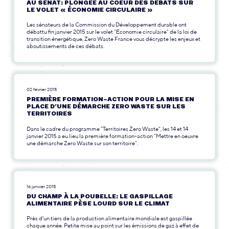
AU SÉNAT: PLONGÉE AU COEUR DES DÉBATS SUR
LE VOLET « ÉCONOMIE CIRCULAIRE »
Les sénateurs de la Commission du Développement durable ont
débattu fin janvier 2015 sur le volet "Economie circulaire" de la loi de
transition énergétique, Zero Waste France vous décrypte les enjeux et
aboutissements de ces débats.
02 février 2015
PREMIÈRE FORMATION-ACTION POUR LA MISE EN
PLACE D’UNE DÉMARCHE ZERO WASTE SUR LES
TERRITOIRES
Dans le cadre du programme "Territoires Zero Waste", les 14 et 14
janvier 2015 a eu lieu la première formation-action "Mettre en oeuvre
une démarche Zero Waste sur son territoire".
16 janvier 2015
DU CHAMP À LA POUBELLE: LE GASPILLAGE
ALIMENTAIRE PÈSE LOURD SUR LE CLIMAT
Près d'un tiers de la production alimentaire mondiale est gaspillée
chaque année. Petite mise au point sur les émissions de gaz à effet de