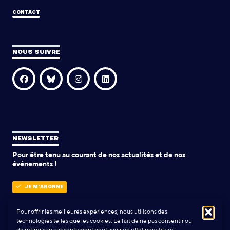
CONTACT
NOUS SUIVRE
NEWSLETTER
Pour être tenu au courant de nos actualités et de nos
événements !
JE M'ABONNE
Pour offrir les meilleures expériences, nous utilisons des
technologies telles que les cookies. Le fait de ne pas consentir ou
POLITIQUE DE CONFIDENTIALITÉ
de retirer son consentement peut avoir un effet négatif sur