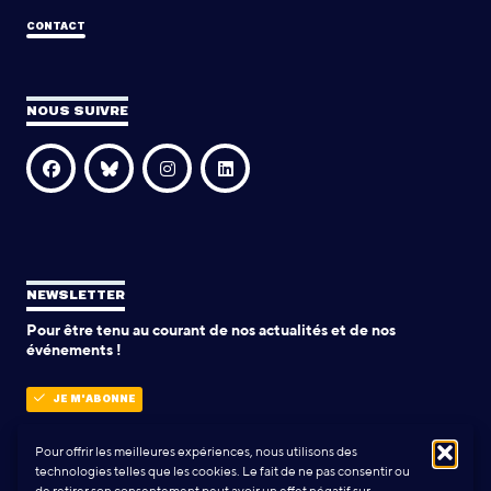
CONTACT
NOUS SUIVRE
NEWSLETTER
Pour être tenu au courant de nos actualités et de nos
événements !
JE M'ABONNE
Pour offrir les meilleures expériences, nous utilisons des
technologies telles que les cookies. Le fait de ne pas consentir ou
POLITIQUE DE CONFIDENTIALITÉ
de retirer son consentement peut avoir un effet négatif sur